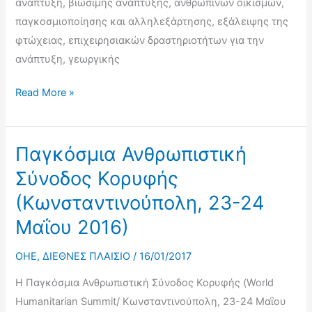
ανάπτυξη, βιώσιμης ανάπτυξης, ανθρώπινων οικισμών,
παγκοσμιοποίησης και αλληλεξάρτησης, εξάλειψης της
φτώχειας, επιχειρησιακών δραστηριοτήτων για την
ανάπτυξη, γεωργικής
Δεύτερη
Read More »
Επιτροπή
ΟΗΕ
(Economic
Παγκόσμια Ανθρωπιστική
and
Σύνοδος Κορυφής
Financial
(Κωνσταντινούπολη, 23-24
Committee)
Μαΐου 2016)
OHE
,
ΔΙΕΘΝΕΣ ΠΛΑΙΣΙΟ
/
16/01/2017
Η Παγκόσμια Ανθρωπιστική Σύνοδος Κορυφής (World
Humanitarian Summit/ Κωνσταντινούπολη, 23-24 Μαΐου