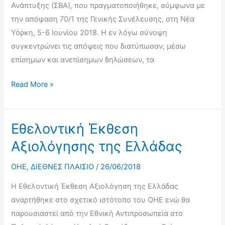
Ανάπτυξης (ΣΒΑ), που πραγματοποιήθηκε, σύμφωνα με
22
την απόφαση 70/1 της Γενικής Συνέλευσης, στη Νέα
Μαίου
Υόρκη, 5-6 Ιουνίου 2018. Η εν λόγω σύνοψη
2018
συγκεντρώνει τις απόψεις που διατύπωσαν, μέσω
επίσημων και ανεπίσημων δηλώσεων, τα
Φόρουμ
Read More »
Κοινωνικών
Εταίρων
για
Εθελοντική Έκθεση
την
Αξιολόγησης της Ελλάδας
Επιστήμη,
Τεχνολογία
OHE
,
ΔΙΕΘΝΕΣ ΠΛΑΙΣΙΟ
/
26/06/2018
και
Η Εθελοντική Έκθεση Αξιολόγηση της Ελλάδας
Καινοτομία
αναρτήθηκε στο σχετικό ιστότοπο του ΟΗΕ ενώ θα
ως
παρουσιαστεί από την Εθνική Αντιπροσωπεία στο
προς