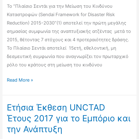
Το “Πλαίσιο Σεντάι για την Μείωση του Κινδύνου
Καταστροφών (Sendai Framework for Disaster Risk
Reduction) 2015-2030”(1) αποτελεί την πρώτη μεγάλης
σημασίας συμφωνία της αναπτυξιακής ατζέντας μετά το
2015, θέτοντας 7 στόχους και 4 προτεραιότητες δράσης.
Το Πλαίσιο Σεντάι αποτελεί 15ετή, εθελοντική, μη
δεσμευτική συμφωνία που αναγνωρίζει τον πρωταρχικό
ρόλο του κράτους στη μείωση του κινδύνου
Πλαίσιο
Read More »
Σεντάι
για
Μείωση
Eτήσια Έκθεση UNCTAD
του
Έτους 2017 για το Εμπόριο και
Κινδύνου
την Ανάπτυξη
Καταστροφών
(Sendai