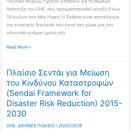
Πολιτικό Φόρουμ Υψηλού Επιπέδου για τη Βιώσιμη
την
Ανάπτυξη του ΟΗΕ, που πραγματοποιηθεί μεταξύ 9 έως
Επίτευξη
18 Ιουλίου στη Νέα Υόρκη. Η Έκθεση είναι αποτέλεσμα
των
της εντατικής δουλειάς που έγινε στη χώρα μας τον
Στόχων
τελευταίο ενάμισι χρόνο στο
Βιώσιμης
Ανάπτυξη,
Εθελοντική
Read More »
Νέα
Έκθεση
Υόρκη
Αξιολόγησης
5-
της
Πλαίσιο Σεντάι για Μείωση
6
Ελλάδας
του Κινδύνου Καταστροφών
Ιουνίου
(Sendai Framework for
2018
Disaster Risk Reduction) 2015-
2030
OHE
,
ΔΙΕΘΝΕΣ ΠΛΑΙΣΙΟ
/
20/02/2018