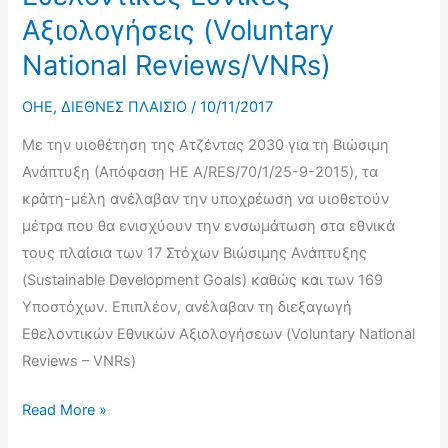
Αξιολογήσεις (Voluntary
Εμπόριο
και
National Reviews/VNRs)
την
Ανάπτυξη
OHE
,
ΔΙΕΘΝΕΣ ΠΛΑΙΣΙΟ
/
10/11/2017
Με την υιοθέτηση της Ατζέντας 2030 για τη Βιώσιμη
Ανάπτυξη (Απόφαση ΗΕ A/RES/70/1/25-9-2015), τα
κράτη-μέλη ανέλαβαν την υποχρέωση να υιοθετούν
μέτρα που θα ενισχύουν την ενσωμάτωση στα εθνικά
τους πλαίσια των 17 Στόχων Βιώσιμης Ανάπτυξης
(Sustainable Development Goals) καθώς και των 169
Υποστόχων. Επιπλέον, ανέλαβαν τη διεξαγωγή
Εθελοντικών Εθνικών Αξιολογήσεων (Voluntary National
Reviews – VNRs)
Συνθετική
Read More »
Έκθεση