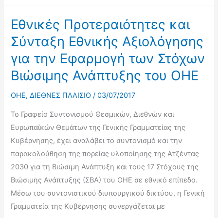
2017
(Synthesis
Εθνικές Προτεραιότητες και
Report
Σύνταξη Εθνικής Αξιολόγησης
2017)
για την Εφαρμογή των Στόχων
–
Βιώσιμης Ανάπτυξης του ΟΗΕ
Εθελοντικές
Εθνικές
OHE
,
ΔΙΕΘΝΕΣ ΠΛΑΙΣΙΟ
/
03/07/2017
Αξιολογήσεις
(Voluntary
Το Γραφείο Συντονισμού Θεσμικών, Διεθνών και
National
Ευρωπαϊκών Θεμάτων της Γενικής Γραμματείας της
Reviews/VNRs)
Κυβέρνησης, έχει αναλάβει το συντονισμό και την
παρακολούθηση της πορείας υλοποίησης της Ατζέντας
2030 για τη Βιώσιμη Ανάπτυξη και τους 17 Στόχους της
Βιώσιμης Ανάπτυξης (ΣΒΑ) του ΟΗΕ σε εθνικό επίπεδο.
Μέσω του συντονιστικού διυπουργικού δικτύου, η Γενική
Γραμματεία της Κυβέρνησης συνεργάζεται με