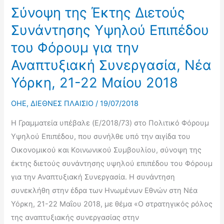
Πρόοδο
Σύνοψη της Έκτης Διετούς
ως
Συνάντησης Υψηλού Επιπέδου
προς
του Φόρουμ για την
την
Αναπτυξιακή Συνεργασία, Νέα
Επίτευξη
των
Υόρκη, 21-22 Μαίου 2018
Στόχων
Βιώσιμης
OHE
,
ΔΙΕΘΝΕΣ ΠΛΑΙΣΙΟ
/
19/07/2018
Ανάπτυξης
Η Γραμματεία υπέβαλε (E/2018/73) στο Πολιτικό Φόρουμ
Υψηλού Επιπέδου, που συνήλθε υπό την αιγίδα του
Οικονομικού και Κοινωνικού Συμβουλίου, σύνοψη της
έκτης διετούς συνάντησης υψηλού επιπέδου του Φόρουμ
για την Αναπτυξιακή Συνεργασία. Η συνάντηση
συνεκλήθη στην έδρα των Ηνωμένων Εθνών στη Νέα
Υόρκη, 21-22 Μαΐου 2018, με θέμα «Ο στρατηγικός ρόλος
της αναπτυξιακής συνεργασίας στην