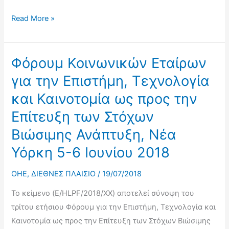
Σύνοψη
Read More »
της
Έκτης
Διετούς
Φόρουμ Κοινωνικών Εταίρων
Συνάντησης
για την Επιστήμη, Τεχνολογία
Υψηλού
και Καινοτομία ως προς την
Επιπέδου
Επίτευξη των Στόχων
του
Φόρουμ
Βιώσιμης Ανάπτυξη, Νέα
για
Υόρκη 5-6 Ιουνίου 2018
την
Αναπτυξιακή
OHE
,
ΔΙΕΘΝΕΣ ΠΛΑΙΣΙΟ
/
19/07/2018
Συνεργασία,
Το κείμενο (E/HLPF/2018/XX) αποτελεί σύνοψη του
Νέα
τρίτου ετήσιου Φόρουμ για την Επιστήμη, Τεχνολογία και
Υόρκη,
Καινοτομία ως προς την Επίτευξη των Στόχων Βιώσιμης
21-