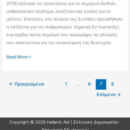
2016) εξέτασε τις προκλήσεις για το σημερινό διεθνές
ανθρωπιστικό σύστημα, αναζητώντας λύσεις για το
μέλλον. Επιπλέον, στο πλαίσιο της Συνόδου προωθήθηκε
η «Ατζέντα για τον Ανθρωπισμό» (Agenda for Humanity),
ένα σχέδιο πέντε σημείων που περιγράφει τις αλλαγές
που απαιτούνται για την ανακούφιση της δυστυχίας
Παγκόσμια
Read More »
Ανθρωπιστική
Σύνοδος
Κορυφής
←
Προηγούμενα
1
…
6
7
8
(Κωνσταντινούπολη,
Επόμενο
→
23-
24
Μαΐου
2016)
Copyright © 2026 Hellenic Aid | Ελληνική Δημοκρατία -