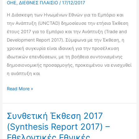
OHE
,
ΔΙΕΘΝΕΣ ΠΛΑΙΣΙΟ
/
17/12/2017
Framework
Η Διάσκεψη των Ηνωμένων Εθνών για το Εμπόριο και
for
την Ανάπτυξη (UNCTAD) δημοσίευσε την ετήσια Έκθεση
Disaster
έτους 2017 για το Εμπόριο και την Ανάπτυξη (Trade and
Risk
Development Report 2017). Σύμφωνα με την Έκθεση, η
Reduction)
χρονική συγκυρία είναι ιδανική για την προσέλκυση
2015-
ιδιωτικών επενδύσεων, με τη βοήθεια συντονισμένης
2030
δημοσιονομικής προσαρμογής, προκειμένου να ενισχυθεί
η ανάπτυξη και
Eτήσια
Read More »
Έκθεση
UNCTAD
Έτους
Συνθετική Έκθεση 2017
2017
(Synthesis Report 2017) –
για
Εθελοντικές Εθνικές
το