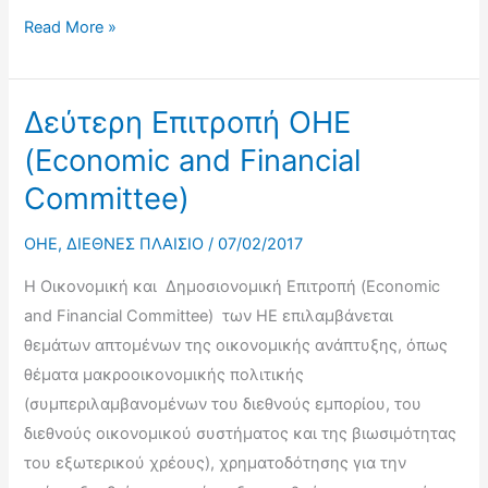
Εθνικές
Read More »
Προτεραιότητες
και
Σύνταξη
Δεύτερη Επιτροπή ΟΗΕ
Εθνικής
(Economic and Financial
Αξιολόγησης
Committee)
για
την
OHE
,
ΔΙΕΘΝΕΣ ΠΛΑΙΣΙΟ
/
07/02/2017
Εφαρμογή
Η Οικονομική και Δημοσιονομική Επιτροπή (Economic
των
and Financial Committee) των ΗΕ επιλαμβάνεται
Στόχων
θεμάτων απτομένων της οικονομικής ανάπτυξης, όπως
Βιώσιμης
θέματα μακροοικονομικής πολιτικής
Ανάπτυξης
(συμπεριλαμβανομένων του διεθνούς εμπορίου, του
του
διεθνούς οικονομικού συστήματος και της βιωσιμότητας
ΟΗΕ
του εξωτερικού χρέους), χρηματοδότησης για την