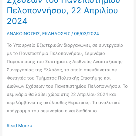
Ατζέντας
Πελοποννήσου, 22 Απριλίου
2030
2024
των
Ηνωμένων
ΑΝΑΚΟΙΝΩΣΕΙΣ
,
ΕΚΔΗΛΩΣΕΙΣ
/
06/03/2024
Εθνών
Το Υπουργείο Εξωτερικών διοργανώνει, σε συνεργασία
από
με το Πανεπιστήμιο Πελοποννήσου, Σεμινάριο
τις
Παρουσίασης του Συστήματος Διεθνούς Αναπτυξιακής
Συμμετέχουσες
Συνεργασίας της Ελλάδας, το οποίο απευθύνεται σε
Οικονομίες
Φοιτητές του Τμήματος Πολιτικής Επιστήμης και
στην
Διεθνών Σχέσεων του Πανεπιστημίου Πελοποννήσου. Το
Διαδικασία
σεμινάριο θα λάβει χώρα στις 22 Απριλίου 2024 και
Συνεργασίας
περιλάμβάνει τις ακόλουθες θεματικές: Τα αναλυτικό
στην
πρόγραμμα του σεμιναρίου είναι διαθέσιμο
Νοτιοανατολική
Ευρώπη,
Σεμινάριο
Read More »
19
Παρουσίασης