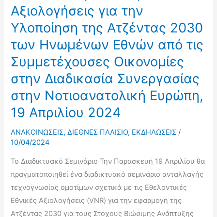
Αξιολογήσεις για την
Ελλάδας
σε
Υλοποίηση της Ατζέντας 2030
Φοιτητές
των Ηνωμένων Εθνών από τις
του
Συμμετέχουσες Οικονομίες
Τμήματος
Πολιτικής
στην Διαδικασία Συνεργασίας
Επιστήμης
στην Νοτιοανατολική Ευρώπη,
και
19 Απριλίου 2024
Διεθνών
Σχέσεων
ΑΝΑΚΟΙΝΩΣΕΙΣ
,
ΔΙΕΘΝΕΣ ΠΛΑΙΣΙΟ
,
ΕΚΔΗΛΩΣΕΙΣ
/
του
10/04/2024
Πανεπιστημίου
Το Διαδικτυακό Σεμινάριο Την Παρασκευή 19 Απριλίου θα
Πελοποννήσου,
πραγματοποιηθεί ένα διαδικτυακό σεμινάριο ανταλλαγής
22
τεχνογνωσίας ομοτίμων σχετικά με τις Εθελοντικές
Απριλίου
Εθνικές Αξιολογήσεις (VNR) για την εφαρμογή της
2024
Ατζέντας 2030 για τους Στόχους Βιώσιμης Ανάπτυξης