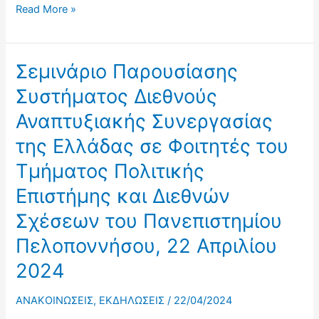
Σεμινάριο
Read More »
Παρουσίασης
Συστήματος
Διεθνούς
Σεμινάριο Παρουσίασης
Αναπτυξιακής
Συστήματος Διεθνούς
Συνεργασίας
Αναπτυξιακής Συνεργασίας
της
της Ελλάδας σε Φοιτητές του
Ελλάδας
σε
Τμήματος Πολιτικής
Φοιτητές
Επιστήμης και Διεθνών
του
Σχέσεων του Πανεπιστημίου
Τμήματος
Πολιτικής
Πελοποννήσου, 22 Απριλίου
Επιστήμης
2024
και
Διεθνών
ΑΝΑΚΟΙΝΩΣΕΙΣ
,
ΕΚΔΗΛΩΣΕΙΣ
/
22/04/2024
Σχέσεων