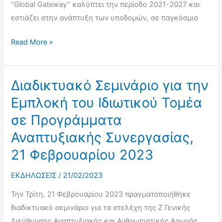
Πανεπιστημίου
“Global Gateway” καλύπτει την περίοδο 2021-2027 και
Πελοποννήσου,
εστιάζει στην ανάπτυξη των υποδομών, σε παγκόσμιο
22
Ημερίδα
Απριλίου
Read More »
για
2024
την
Στρατηγική
Διαδικτυακό Σεμινάριο για την
“Global
Εμπλοκή του Ιδιωτικού Τομέα
Gateway”
σε Προγράμματα
της
Αναπτυξιακής Συνεργασίας,
ΕΕ
για
21 Φεβρουαρίου 2023
επενδύσεις
σε
ΕΚΔΗΛΩΣΕΙΣ
/
21/02/2023
αναπτυσσόμενες
Την Τρίτη, 21 Φεβρουαρίου 2023 πραγματοποιήθηκε
χώρες
διαδικτυακό σεμινάριο για τα στελέχη της Ζ Γενικής
(Αθήνα,
Διεύθυνσης Αναπτυξιακής και Ανθρωπιστικής Αρωγής