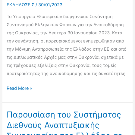
Προγράμματα
ΕΚΔΗΛΩΣΕΙΣ
/
30/01/2023
Αναπτυξιακής
Το Υπουργείο Εξωτερικών διοργάνωσε Συνάντηση
Συνεργασίας,
Συντονισμού Ελληνικών Φορέων για την Ανοικοδόμηση
21
της Ουκρανίας, την Δευτέρα 30 Ιανουαρίου 2023. Κατά
Φεβρουαρίου
την συνάντηση, οι παρευρισκόμενοι ενημερώθηκαν από
2023
την Μόνιμη Αντιπροσωπεία της Ελλάδας στην ΕΕ και από
τις Διπλωματικές Αρχές μας στην Ουκρανία, σχετικά με
τις τρέχουσες εξελίξεις στην Ουκρανία, τους τομείς
προτεραιότητας της ανοικοδόμησης και τις δυνατότητες
Συνάντηση
Read More »
Συντονισμού
Ελληνικών
Φορέων
Παρουσίαση του Συστήματος
για
Διεθνούς Αναπτυξιακής
την