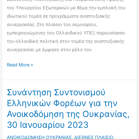
30
του Υπουργείου Εξωτερικών με θέμα την εμπλοκή του
Νοεμβρίου
ιδιωτικού τομέα σε προγράμματα αναπτυξιακής
2023)
συνεργασίας. Στο πλαίσιο του σεμιναρίου,
εμπειρογνώμονες του Ολλανδικού ΥΠΕΞ παρουσίασαν
την ολλανδική πολιτική στον τομέα της αναπτυξιακής
συνεργασίας με έμφαση στον ρόλο του
Διαδικτυακό
Read More »
Σεμινάριο
για
την
Συνάντηση Συντονισμού
Εμπλοκή
Ελληνικών Φορέων για την
του
Ανοικοδόμηση της Ουκρανίας,
Ιδιωτικού
30 Ιανουαρίου 2023
Τομέα
σε
ΑΝΟΙΚΟΔΟΜΗΣΗ ΟΥΚΡΑΝΙΑΣ
,
ΔΙΕΘΝΕΣ ΠΛΑΙΣΙΟ
,