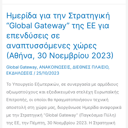
Απριλίου
Συστήματος
2024
Διεθνούς
Ημερίδα για την Στρατηγική
Αναπτυξιακής
“Global Gateway” της ΕΕ για
Συνεργασίας
επενδύσεις σε
της
αναπτυσσόμενες χώρες
Ελλάδας
σε
(Αθήνα, 30 Νοεμβρίου 2023)
Φοιτητές
του
Global Gateway
,
ΑΝΑΚΟΙΝΩΣΕΙΣ
,
ΔΙΕΘΝΕΣ ΠΛΑΙΣΙΟ
,
ΕΚΔΗΛΩΣΕΙΣ
/
25/10/2023
Τμήματος
Πολιτικής
Το Υπουργείο Εξωτερικών, σε συνεργασία με αρμόδιους
Επιστήμης
αξιωματούχους και εξειδικευμένα στελέχη Ευρωπαϊκής
και
Επιτροπής, οι οποίοι θα πραγματοποιήσουν τεχνική
Διεθνών
αποστολή στη χώρα μας, διοργάνωσε Ημερίδα αναφορικά
Σχέσεων
με την Στρατηγική “Global Gateway” (Παγκόσμια Πύλη)
του
της ΕΕ, την Πέμπτη, 30 Νοεμβρίου 2023. Η Στρατηγική