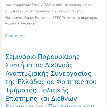
των Ηνωμένων Εθνών (SDGs) από τις οικονομίες που
συμμετέχουν στη Διαδικασία Συνεργασίας της
Νοτιοανατολικής Ευρώπης (SEECP). Αυτό το σεμινάριο,
το οποίο αποτελεί
Σεμινάριο
Read More »
Ανταλλαγής
Τεχνογνωσίας
σχετικά
Σεμινάριο Παρουσίασης
με
Συστήματος Διεθνούς
Εθελοντικές
Αναπτυξιακής Συνεργασίας
Εθνικές
της Ελλάδας σε Φοιτητές του
Αξιολογήσεις
για
Τμήματος Πολιτικής
την
Επιστήμης και Διεθνών
Υλοποίηση
Σχέσεων του Πανεπιστημίου
της