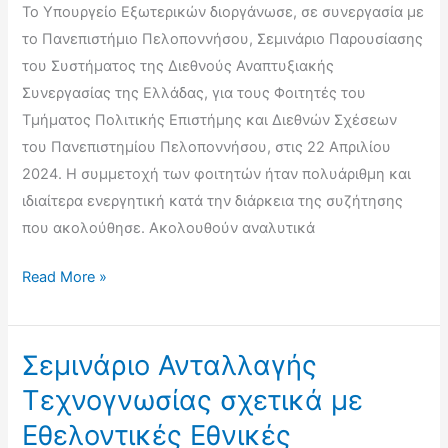
Το Υπουργείο Εξωτερικών διοργάνωσε, σε συνεργασία με
του
το Πανεπιστήμιο Πελοποννήσου, Σεμινάριο Παρουσίασης
Πανεπιστημίου
του Συστήματος της Διεθνούς Αναπτυξιακής
Πελοποννήσου,
Συνεργασίας της Ελλάδας, για τους Φοιτητές του
7
Τμήματος Πολιτικής Επιστήμης και Διεθνών Σχέσεων
Απριλίου
του Πανεπιστημίου Πελοποννήσου, στις 22 Απριλίου
2025
2024. Η συμμετοχή των φοιτητών ήταν πολυάριθμη και
ιδιαίτερα ενεργητική κατά την διάρκεια της συζήτησης
που ακολούθησε. Ακολουθούν αναλυτικά
Σεμινάριο
Read More »
Παρουσίασης
Συστήματος
Διεθνούς
Σεμινάριο Ανταλλαγής
Αναπτυξιακής
Τεχνογνωσίας σχετικά με
Συνεργασίας
Εθελοντικές Εθνικές
της