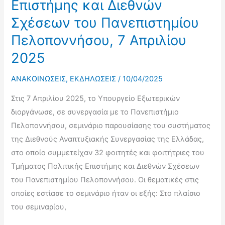
Επιστήμης και Διεθνών
του
Σχέσεων του Πανεπιστημίου
Τμήματος
Πολιτικής
Πελοποννήσου, 7 Απριλίου
Επιστήμης
2025
και
Διεθνών
ΑΝΑΚΟΙΝΩΣΕΙΣ
,
ΕΚΔΗΛΩΣΕΙΣ
/
10/04/2025
Σχέσεων
Στις 7 Απριλίου 2025, το Υπουργείο Εξωτερικών
του
διοργάνωσε, σε συνεργασία με το Πανεπιστήμιο
Πανεπιστημίου
Πελοποννήσου, σεμινάριο παρουσίασης του συστήματος
Πελοποννήσου,
της Διεθνούς Αναπτυξιακής Συνεργασίας της Ελλάδας,
11
στο οποίο συμμετείχαν 32 φοιτητές και φοιτήτριες του
Ιουνίου
Τμήματος Πολιτικής Επιστήμης και Διεθνών Σχέσεων
2026
του Πανεπιστημίου Πελοποννήσου. Οι θεματικές στις
οποίες εστίασε το σεμινάριο ήταν οι εξής: Στο πλαίσιο
του σεμιναρίου,