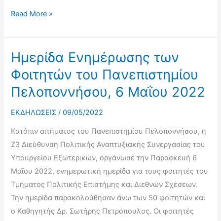
Παρουσίαση
Read More »
του
Συστήματος
Διεθνούς
Ημερίδα Ενημέρωσης των
Αναπτυξιακής
Φοιτητών του Πανεπιστημίου
Συνεργασίας
Πελοποννήσου, 6 Μαΐου 2022
της
Ελλάδας
ΕΚΔΗΛΩΣΕΙΣ
/
09/05/2022
σε
Κατόπιν αιτήματος του Πανεπιστημίου Πελοποννήσου, η
Φοιτητές
Ζ3 Διεύθυνση Πολιτικής Αναπτυξιακής Συνεργασίας του
του
Υπουργείου Εξωτερικών, οργάνωσε την Παρασκευή 6
Τμήματος
Μαΐου 2022, ενημερωτική ημερίδα για τους φοιτητές του
Πολιτικής
Τμήματος Πολιτικής Επιστήμης και Διεθνών Σχέσεων.
Επιστήμης
Την ημερίδα παρακολούθησαν άνω των 50 φοιτητών και
και
ο Καθηγητής Δρ. Σωτήρης Πετρόπουλος. Οι φοιτητές
Διεθνών