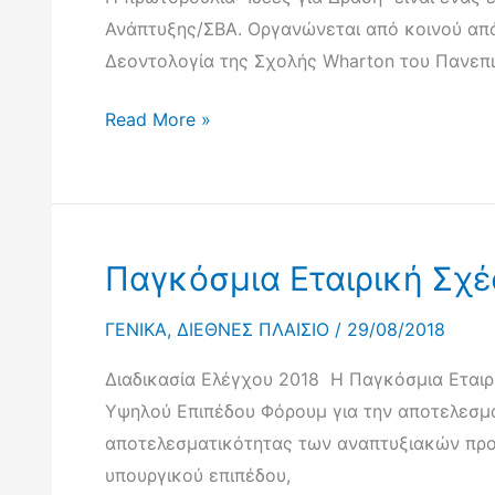
τάσεις
Ανάπτυξης/ΣΒΑ. Οργανώνεται από κοινού από 
έως
Δεοντολογία της Σχολής Wharton του Πανεπι
το
2030
Όμιλος
Read More »
–
Παγκόσμιας
Προκλήσεις
Τράπεζας:
και
Χρηματοδότηση
Επιλογές
και
Παγκόσμια Εταιρική Σχέ
για
Υλοποίηση
την
Στόχων
ΓΕΝΙΚΑ
,
ΔΙΕΘΝΕΣ ΠΛΑΙΣΙΟ
/
29/08/2018
Ευρώπη
Βιώσιμης
Ανάπτυξης
Διαδικασία Ελέγχου 2018 Η Παγκόσμια Εταιρι
–
Υψηλού Επιπέδου Φόρουμ για την αποτελεσμα
Ιδέες
αποτελεσματικότητας των αναπτυξιακών προσ
για
υπουργικού επιπέδου,