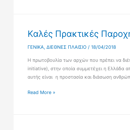
επιδόσεις
της
Ελλάδας
σύμφωνα
Καλές Πρακτικές Παροχ
με
τον
ΓΕΝΙΚΑ
,
ΔΙΕΘΝΕΣ ΠΛΑΙΣΙΟ
/
18/04/2018
Δείκτη
Μέτρησης
Η πρωτοβουλία των αρχών που πρέπει να διέ
της
initiative), στην οποία συμμετέχει η Ελλάδα
Δέσμευσης
αυτής είναι η προστασία και διάσωση ανθρώπ
για
Καλές
Read More »
την
Πρακτικές
Ανάπτυξη
Παροχής
2017
Ανθρωπιστικής
Βοήθειας