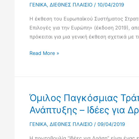
ΓΕΝΙΚΑ
,
ΔΙΕΘΝΕΣ ΠΛΑΙΣΙΟ
/
10/04/2019
Έκδοση
2020)
2018
Η έκθεση του Ευρωπαϊκού Συστήματος Στρατηγ
Επιλογές για την Ευρώπη» (έκδοση 2019), απ
πρόκειται για μια γενική έκθεση σχετικά με 
Έκθεση
Read More »
Ευρωπαϊκού
Συστήματος
Στρατηγικής
και
Όμιλος Παγκόσμιας Τρά
Πολιτικής
Ανάλυσης
Ανάπτυξης – Ιδέες για Δ
(ESPAS):
ΓΕΝΙΚΑ
,
ΔΙΕΘΝΕΣ ΠΛΑΙΣΙΟ
/
09/04/2019
Οι
παγκόσμιες
Η πρωτοβουλία “Ιδέες για Δράση” είναι ένας