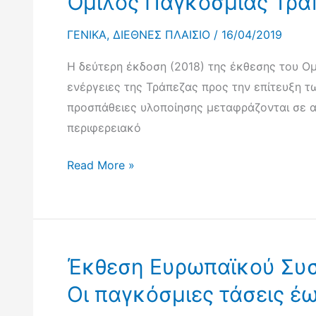
Όμιλος Παγκόσμιας Τράπ
Εταιρικής
Σχέσης
ΓΕΝΙΚΑ
,
ΔΙΕΘΝΕΣ ΠΛΑΙΣΙΟ
/
16/04/2019
για
την
Η δεύτερη έκδοση (2018) της έκθεσης του Ο
Αποτελεσματική
ενέργειες της Τράπεζας προς την επίτευξη τ
Αναπτυξιακή
προσπάθειες υλοποίησης μεταφράζονται σε 
Συνεργασία
περιφερειακό
(GPEDC)
Όμιλος
Read More »
σχετικά
Παγκόσμιας
με
Τράπεζας:
την
Υλοποιώντας
πανδημία
την
COVID-
Έκθεση Ευρωπαϊκού Συστ
Ατζέντα
19
2030
Οι παγκόσμιες τάσεις έω
(12
–
Μαΐου