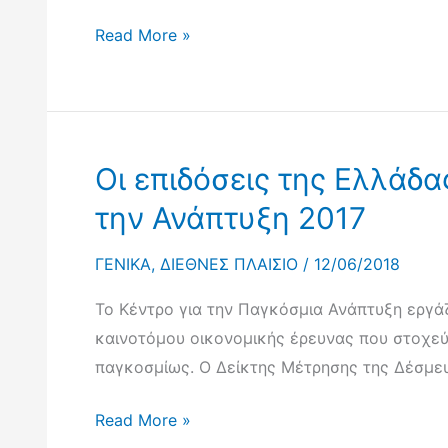
Δράση
Παγκόσμια
Read More »
2018
Εταιρική
Σχέση
για
Αποτελεσματική
Οι επιδόσεις της Ελλάδ
Αναπτυξιακή
Συνεργασία
την Ανάπτυξη 2017
ΓΕΝΙΚΑ
,
ΔΙΕΘΝΕΣ ΠΛΑΙΣΙΟ
/
12/06/2018
Το Κέντρο για την Παγκόσμια Ανάπτυξη εργάζ
καινοτόμου οικονομικής έρευνας που στοχεύ
παγκοσμίως. Ο Δείκτης Μέτρησης της Δέσμευσ
Οι
Read More »