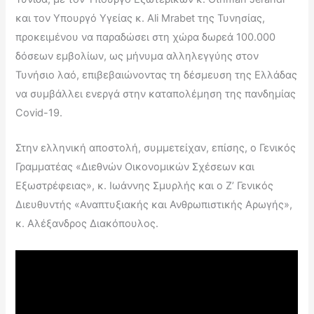
και τον Υπουργό Υγείας κ. Ali Mrabet της Τυνησίας,
προκειμένου να παραδώσει στη χώρα δωρεά 100.000
δόσεων εμβολίων, ως μήνυμα αλληλεγγύης στον
Τυνήσιο λαό, επιβεβαιώνοντας τη δέσμευση της Ελλάδας
να συμβάλλει ενεργά στην καταπολέμηση της πανδημίας
Covid-19.
Στην ελληνική αποστολή, συμμετείχαν, επίσης, ο Γενικός
Γραμματέας «Διεθνών Οικονομικών Σχέσεων και
Εξωστρέφειας», κ. Ιωάννης Σμυρλής και ο Ζ’ Γενικός
Διευθυντής «Αναπτυξιακής και Ανθρωπιστικής Αρωγής»,
κ. Αλέξανδρος Διακόπουλος.