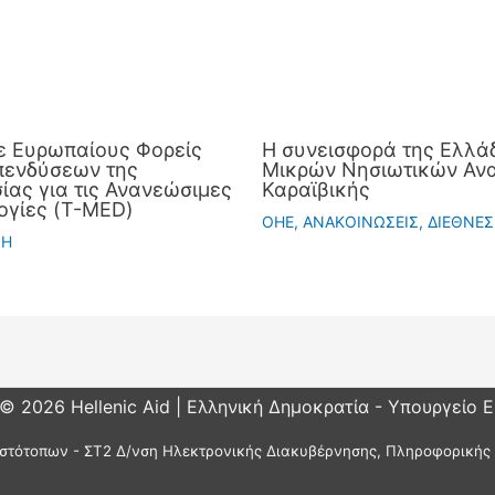
ε Ευρωπαίους Φορείς
Η συνεισφορά της Ελλάδ
πενδύσεων της
Μικρών Νησιωτικών Ανα
ας για τις Ανανεώσιμες
Καραϊβικής
ογίες (T-MED)
OHE
,
ΑΝΑΚΟΙΝΩΣΕΙΣ
,
ΔΙΕΘΝΕΣ
ΣΗ
 © 2026 Hellenic Aid | Ελληνική Δημοκρατία - Υπουργείο 
στότοπων - ΣΤ2 Δ/νση Ηλεκτρονικής Διακυβέρνησης, Πληροφορικής