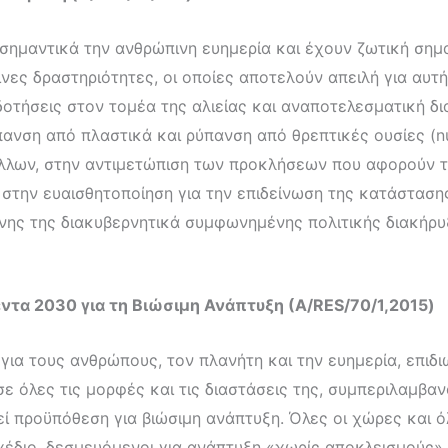
 σημαντικά την ανθρώπινη ευημερία και έχουν ζωτική σημ
ες δραστηριότητες, οι οποίες αποτελούν απειλή για αυτή 
ιδοτήσεις στον τομέα της αλιείας και αναποτελεσματική δ
νση από πλαστικά και ρύπανση από θρεπτικές ουσίες (nutr
ύ άλλων, στην αντιμετώπιση των προκλήσεων που αφορού
ε στην ευαισθητοποίηση για την επιδείνωση της κατάστα
ης της διακυβερνητικά συμφωνημένης πολιτικής διακήρυ
ντα 2030 για τη Βιώσιμη Ανάπτυξη (Α/RES/70/1,2015)
για τους ανθρώπους, τον πλανήτη και την ευημερία, επιδ
σε όλες τις μορφές και τις διαστάσεις της, συμπεριλαμβ
 προϋπόθεση για βιώσιμη ανάπτυξη. Όλες οι χώρες και όλ
έδιο, δεσμευόμενοι για ανάπτυξη «χωρίς αποκλεισμούς» (l