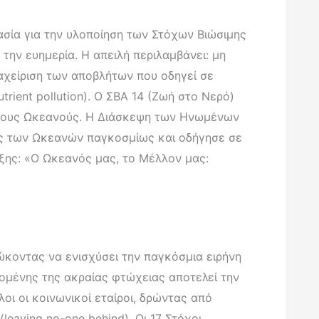
ασία για την υλοποίηση των Στόχων Βιώσιμης
την ευημερία. Η απειλή περιλαμβάνει: μη
ιαχείριση των αποβλήτων που οδηγεί σε
ient pollution). Ο ΣΒΑ 14 (Ζωή στο Νερό)
ν τους Ωκεανούς. Η Διάσκεψη των Ηνωμένων
σης των Ωκεανών παγκοσμίως και οδήγησε σε
ξης: «Ο Ωκεανός μας, το Μέλλον μας:
ιώκοντας να ενισχύσει την παγκόσμια ειρήνη
ανομένης της ακραίας φτώχειας αποτελεί την
οι οι κοινωνικοί εταίροι, δρώντας από
eaving no-one behind). Οι 17 Στόχοι