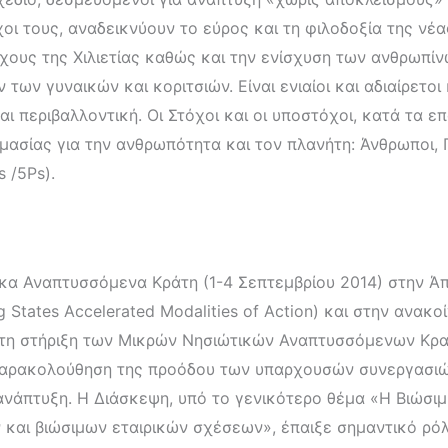
χοι τους, αναδεικνύουν το εύρος και τη φιλοδοξία της νέ
ους της Χιλιετίας καθώς και την ενίσχυση των ανθρωπίνω
ων γυναικών και κοριτσιών. Είναι ενιαίοι και αδιαίρετοι 
αι περιβαλλοντική. Οι Στόχοι και οι υποστόχοι, κατά τα 
ημασίας για την ανθρωπότητα και τον πλανήτη: Άνθρωποι, 
s /5Ps).
ικα Αναπτυσσόμενα Κράτη (1-4 Σεπτεμβρίου 2014) στην Άπ
 States Accelerated Modalities of Action) και στην ανα
για τη στήριξη των Μικρών Νησιώτικών Αναπτυσσόμενων Κρ
 παρακολούθηση της προόδου των υπαρχουσών συνεργασιών
 ανάπτυξη. Η Διάσκεψη, υπό το γενικότερο θέμα «Η Βιώσ
αι βιώσιμων εταιρικών σχέσεων», έπαιξε σημαντικό ρόλ