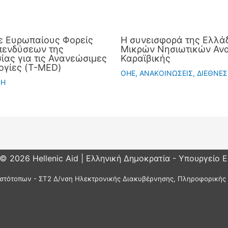
ε Ευρωπαίους Φορείς
Η συνεισφορά της Ελλάδ
πενδύσεων της
Μικρών Νησιωτικών Ανα
ας για τις Ανανεώσιμες
Καραϊβικής
ογίες (T-MED)
OHE
,
ΑΝΑΚΟΙΝΩΣΕΙΣ
,
ΔΙΕΘΝΕΣ
ΣΗ
 © 2026 Hellenic Aid | Ελληνική Δημοκρατία - Υπουργείο 
στότοπων - ΣΤ2 Δ/νση Ηλεκτρονικής Διακυβέρνησης, Πληροφορικής