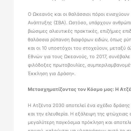
Ο Ωκεανός και οι θαλάσσιοι πόροι ενισχύουν
Ανάπτυξης (ΣΒΑ). Ωστόσο, υπάρχουν ανθρώπιν
βιώσιμες αλιευτικές πρακτικές, επιζήμιες επ
θαλάσσια ρύπανση διαφόρων ειδών, όπως ρύπα
και οι 10 υποστόχοι του στοχεύουν, μεταξ
Εθνών για τους Ωκεανούς, το 2017, συνέβαλ
φιλόδοξες πρωτοβουλίες, συμπεριλαμβανομέν
Έκκληση για Δράση».
Μετασχηματίζοντας τον Kόσμο μας: Η Ατζέ
Η Ατζέντα 2030 αποτελεί ένα σχέδιο δράσης 
και την ελευθερία. Η εξάλειψη της φτώχειας 
μεγαλύτερη παγκόσμια πρόκληση και αποτελεί
κοινού, καλούνται να υλοποιήσουν αυτό το σχ