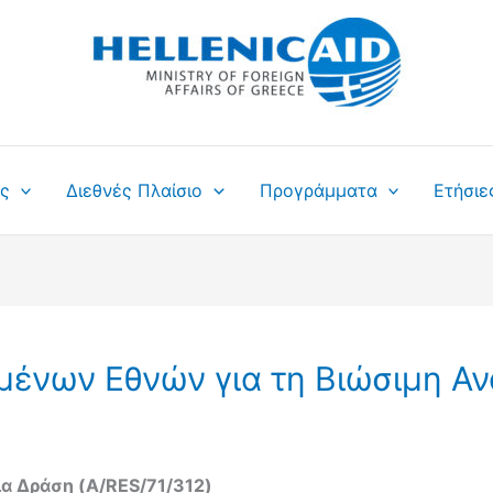
ς
Διεθνές Πλαίσιο
Προγράμματα
Ετήσιε
μένων Εθνών για τη Βιώσιμη Α
α Δράση (A/RES/71/312)