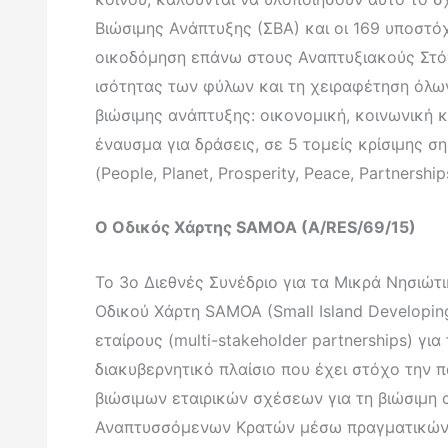
Βιώσιμης Ανάπτυξης (ΣΒΑ) και οι 169 υποστό
οικοδόμηση επάνω στους Αναπτυξιακούς Στόχ
ισότητας των φύλων και τη χειραφέτηση όλων τ
βιώσιμης ανάπτυξης: οικονομική, κοινωνική κ
έναυσμα για δράσεις, σε 5 τομείς κρίσιμης σ
(People, Planet, Prosperity, Peace, Partnership
Ο Οδικός Χάρτης SAMOA (A/RES/69/15)
Το 3ο Διεθνές Συνέδριο για τα Μικρά Νησιώτ
Οδικού Χάρτη SAMOA (Small Island Developing
εταίρους (multi-stakeholder partnerships) 
διακυβερνητικό πλαίσιο που έχει στόχο την
βιώσιμων εταιρικών σχέσεων για τη βιώσιμη
Αναπτυσσόμενων Κρατών μέσω πραγματικών κ