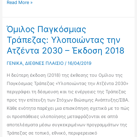
Έκθεση
Read More »
του
Γενικού
Γραμματέα
Όμιλος Παγκόσμιας
των
Τράπεζας: Υλοποιώντας την
Ηνωμένων
Ατζέντα 2030 – Έκδοση 2018
Εθνών
«Πρόοδος
ΓΕΝΙΚΑ
,
ΔΙΕΘΝΕΣ ΠΛΑΙΣΙΟ
/
16/04/2019
για
Η δεύτερη έκδοση (2018) της έκθεσης του Ομίλου της
την
Παγκόσμιας Τράπεζας «Υλοποιώντας την Ατζέντα 2030»
Επίτευξη
περιγράφει τη δέσμευση και τις ενέργειες της Τράπεζας
των
προς την επίτευξη των Στόχων Βιώσιμης Ανάπτυξης/ΣΒΑ.
Στόχων
Κάθε ενότητα παρέχει μια επισκόπηση σχετικά με το πώς
Βιώσιμης
οι προσπάθειες υλοποίησης μεταφράζονται σε απτά
Ανάπτυξης»
αποτελέσματα μέσω συγκεκριμένων προγραμμάτων της
Τράπεζας σε τοπικό, εθνικό, περιφερειακό