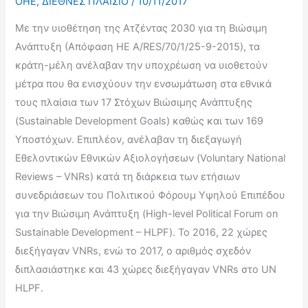
OHE
,
ΔΙΕΘΝΕΣ ΠΛΑΙΣΙΟ
/
10/11/2017
Με την υιοθέτηση της Ατζέντας 2030 για τη Βιώσιμη
Ανάπτυξη (Απόφαση ΗΕ A/RES/70/1/25-9-2015), τα
κράτη-μέλη ανέλαβαν την υποχρέωση να υιοθετούν
μέτρα που θα ενισχύουν την ενσωμάτωση στα εθνικά
τους πλαίσια των 17 Στόχων Βιώσιμης Ανάπτυξης
(Sustainable Development Goals) καθώς και των 169
Υποστόχων. Επιπλέον, ανέλαβαν τη διεξαγωγή
Εθελοντικών Εθνικών Αξιολογήσεων (Voluntary National
Reviews – VNRs) κατά τη διάρκεια των ετήσιων
συνεδριάσεων του Πολιτικού Φόρουμ Υψηλού Επιπέδου
για την Βιώσιμη Ανάπτυξη (High-level Political Forum on
Sustainable Development – HLPF). Το 2016, 22 χώρες
διεξήγαγαν VNRs, ενώ το 2017, ο αριθμός σχεδόν
διπλασιάστηκε και 43 χώρες διεξήγαγαν VNRs στο UN
HLPF.