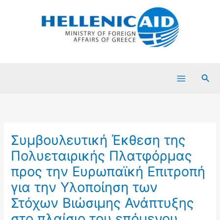
Μετάβαση
στο
περιεχόμενο
Ανα
Συμβουλευτική Έκθεση της
Πολυεταιρικής Πλατφόρμας
προς την Ευρωπαϊκή Επιτροπή
για την Υλοποίηση των
Στόχων Βιώσιμης Ανάπτυξης
στο πλαίσιο του επόμενου