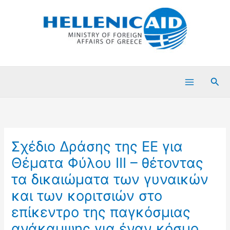
Μετάβαση
στο
περιεχόμενο
Ανα
Σχέδιο Δράσης της EE για
Θέματα Φύλου ΙΙI – θέτοντας
τα δικαιώματα των γυναικών
και των κοριτσιών στο
επίκεντρο της παγκόσμιας
ανάκαμψης για έναν κόσμο