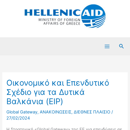
Μετάβαση
στο
περιεχόμενο
Ανα
Οικονομικό και Επενδυτικό
Σχέδιο για τα Δυτικά
Βαλκάνια (EIP)
Global Gateway
,
ΑΝΑΚΟΙΝΩΣΕΙΣ
,
ΔΙΕΘΝΕΣ ΠΛΑΙΣΙΟ
/
27/02/2024
Η Στρατηγική «Global Gateway» της ΕΕ για επενδύσεις σε