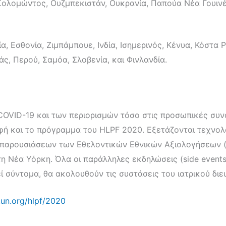
λομώντος, Ουζμπεκιστάν, Ουκρανία, Παπούα Νέα Γουινέα,
α, Εσθονία, Ζιμπάμπουε, Ινδία, Ισημερινός, Κένυα, Κόστα
ς, Περού, Σαμόα, Σλοβενία, και Φινλανδία.
OVID-19 και των περιορισμών τόσο στις προσωπικές συναν
 και το πρόγραμμα του HLPF 2020. Εξετάζονται τεχνολογι
 παρουσιάσεων των Εθελοντικών Εθνικών Αξιολογήσεων 
 Νέα Υόρκη. Όλα οι παράλληλες εκδηλώσεις (side events) 
ί σύντομα, θα ακολουθούν τις συστάσεις του ιατρικού διε
.un.org/hlpf/2020