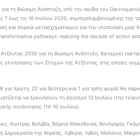
για τη Βιώσιμη Ανάπτυξη, υπό την αιγίδα του Οικονομικ
 7 έως τις 16 Ιουλίου 2020, συμπεριλαμβανομένης της τ
δράση και πορεία μετασχηματισμού για την υλοποίηση μιας
ansformative pathways: realizing the decade of action and
τζέντας 2030 για τη Βιώσιμη Ανάπτυξη, διενεργεί τακτικ
ίας υλοποίησης των Στόχων της Ατζέντας, στις οποίες συ
8 για πρώτη, 22 για δεύτερη και 1 για τρίτη φορά) θα παρ
ατίζεται να ξεκινήσουν τη Δευτέρα 13 Ιουλίου (την τελευ
ικής συνάντησης (14-16 Ιουλίου).
νες, Αυστρία, Βολιβία, Βόρεια Μακεδονία, Βουλγαρία, Γκάμπ
ή Δημοκρατία της Κορέας, Λιβερία, Λιβύη, Μαλάουι, Μικρ