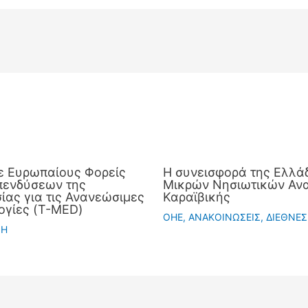
ε Ευρωπαίους Φορείς
Η συνεισφορά της Ελλάδ
πενδύσεων της
Μικρών Νησιωτικών Ανα
ας για τις Ανανεώσιμες
Καραϊβικής
ογίες (T-MED)
OHE
,
ΑΝΑΚΟΙΝΩΣΕΙΣ
,
ΔΙΕΘΝΕΣ
ΣΗ