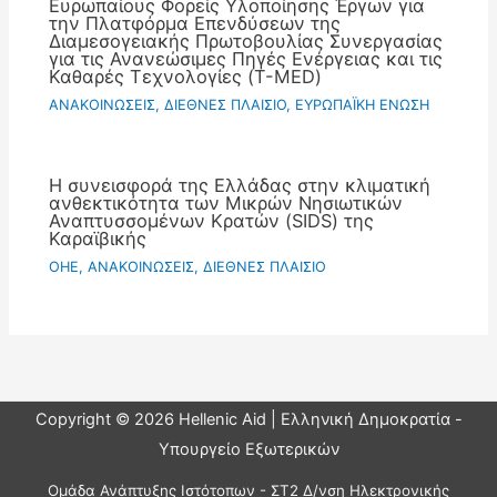
Ευρωπαίους Φορείς Υλοποίησης Έργων για
την Πλατφόρμα Επενδύσεων της
Διαμεσογειακής Πρωτοβουλίας Συνεργασίας
για τις Ανανεώσιμες Πηγές Ενέργειας και τις
Καθαρές Τεχνολογίες (T-MED)
ΑΝΑΚΟΙΝΩΣΕΙΣ
,
ΔΙΕΘΝΕΣ ΠΛΑΙΣΙΟ
,
ΕΥΡΩΠΑΪΚΗ ΕΝΩΣΗ
Η συνεισφορά της Ελλάδας στην κλιματική
ανθεκτικότητα των Μικρών Νησιωτικών
Αναπτυσσομένων Κρατών (SIDS) της
Καραϊβικής
OHE
,
ΑΝΑΚΟΙΝΩΣΕΙΣ
,
ΔΙΕΘΝΕΣ ΠΛΑΙΣΙΟ
Copyright © 2026 Hellenic Aid | Ελληνική Δημοκρατία -
Υπουργείο Εξωτερικών
Ομάδα Ανάπτυξης Ιστότοπων - ΣΤ2 Δ/νση Ηλεκτρονικής