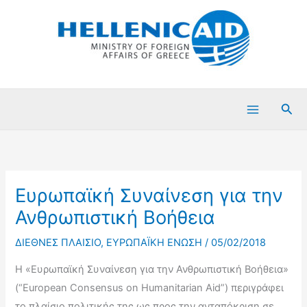
Μετάβαση
στο
περιεχόμενο
Ανα
Ευρωπαϊκή Συναίνεση για την
Ανθρωπιστική Βοήθεια
ΔΙΕΘΝΕΣ ΠΛΑΙΣΙΟ
,
ΕΥΡΩΠΑΪΚΗ ΕΝΩΣΗ
/
05/02/2018
Η «Ευρωπαϊκή Συναίνεση για την Ανθρωπιστική Βοήθεια»
(“European Consensus on Humanitarian Aid”) περιγράφει
το πλαίσιο πολιτικής της ως προς την ανταπόκριση σε