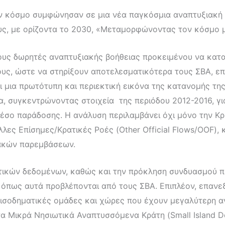
ον κόσμο συμφώνησαν σε μια νέα παγκόσμια αναπτυξιακή 
υς, με ορίζοντα το 2030, «Μεταμορφώνοντας τον κόσμο μ
ους δωρητές αναπτυξιακής βοήθειας προκειμένου να κατα
υς, ώστε να στηρίξουν αποτελεσματικότερα τους ΣΒΑ, επ
ι μια πρωτότυπη και περιεκτική εικόνα της κατανομής τ
έα, συγκεντρώνοντας στοιχεία της περιόδου 2012-2016, γ
έσο παράδοσης. Η ανάλυση περιλαμβάνει όχι μόνο την Κρα
λλες Επίσημες/Κρατικές Ροές (Other Official Flows/OOF),
ιακών παρεμβάσεων.
στικών δεδομένων, καθώς και την πρόκληση συνδυασμού 
πως αυτά προβλέπονται από τους ΣΒΑ. Επιπλέον, επανεξ
ισοδηματικές ομάδες και χώρες που έχουν μεγαλύτερη α
α Μικρά Νησιωτικά Αναπτυσσόμενα Κράτη (Small Island Dev