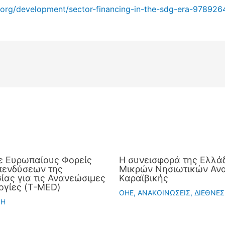
.org/development/sector-financing-in-the-sdg-era-978926
ε Ευρωπαίους Φορείς
Η συνεισφορά της Ελλάδ
πενδύσεων της
Μικρών Νησιωτικών Ανα
ας για τις Ανανεώσιμες
Καραϊβικής
ογίες (T-MED)
OHE
,
ΑΝΑΚΟΙΝΩΣΕΙΣ
,
ΔΙΕΘΝΕΣ
ΣΗ