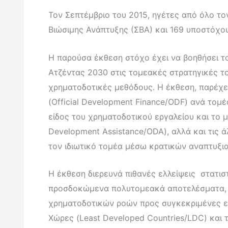
Τον Σεπτέμβριο του 2015, ηγέτες από όλο τ
Βιώσιμης Ανάπτυξης (ΣΒΑ) και 169 υποστόχο
Η παρούσα έκθεση στόχο έχει να βοηθήσει τ
Ατζέντας 2030 στις τομεακές στρατηγικές το
χρηματοδοτικές μεθόδους. Η έκθεση, παρέχε
(Official Development Finance/ODF) ανά τομ
είδος του χρηματοδοτικού εργαλείου και το μ
Development Assistance/ODA), αλλά και τις ά
τον ιδιωτικό τομέα μέσω κρατικών αναπτυξ
Η έκθεση διερευνά πιθανές ελλείψεις στατι
προσδοκώμενα πολυτομεακά αποτελέσματα, ό
χρηματοδοτικών ροών προς συγκεκριμένες ε
Χώρες (Least Developed Countries/LDC) και τ