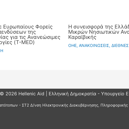
ε Ευρωπαίους Φορείς
Η συνεισφορά της Ελλάδ
πενδύσεων της
Μικρών Νησιωτικών Ανα
ας για τις Ανανεώσιμες
Καραϊβικής
ογίες (T-MED)
OHE
,
ΑΝΑΚΟΙΝΩΣΕΙΣ
,
ΔΙΕΘΝΕΣ
ΣΗ
 © 2026 Hellenic Aid | Ελληνική Δημοκρατία - Υπουργείο 
στότοπων - ΣΤ2 Δ/νση Ηλεκτρονικής Διακυβέρνησης, Πληροφορικής