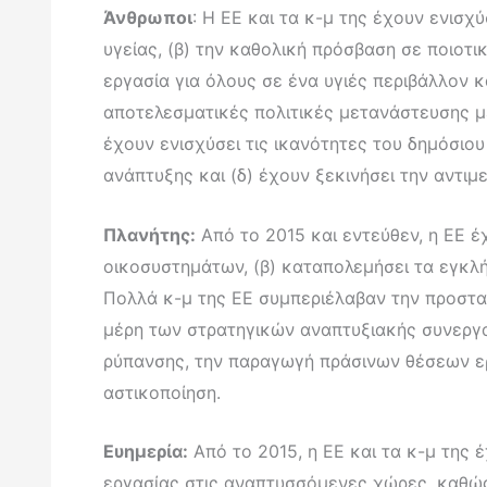
Άνθρωποι
: Η ΕΕ και τα κ-μ της έχουν ενισχ
υγείας, (β) την καθολική πρόσβαση σε ποιοτι
εργασία για όλους σε ένα υγιές περιβάλλον κ
αποτελεσματικές πολιτικές μετανάστευσης με
έχουν ενισχύσει τις ικανότητες του δημόσιο
ανάπτυξης και (δ) έχουν ξεκινήσει την αντ
Πλανήτης:
Από το 2015 και εντεύθεν, η ΕΕ έχ
οικοσυστημάτων, (β) καταπολεμήσει τα εγκλή
Πολλά κ-μ της ΕΕ συμπεριέλαβαν την προστα
μέρη των στρατηγικών αναπτυξιακής συνεργα
ρύπανσης, την παραγωγή πράσινων θέσεων ερ
αστικοποίηση.
Ευημερία:
Από το 2015, η ΕΕ και τα κ-μ της
εργασίας στις αναπτυσσόμενες χώρες, καθώς