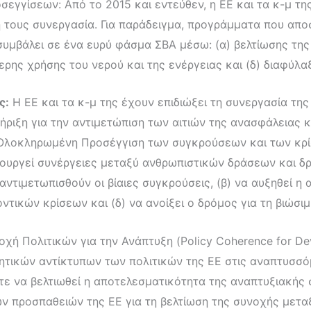
γίσεων: Από το 2015 και εντεύθεν, η ΕΕ και τα κ-μ της 
 τους συνεργασία. Για παράδειγμα, προγράμματα που απ
υμβάλει σε ένα ευρύ φάσμα ΣΒΑ μέσω: (α) βελτίωσης της
ρης χρήσης του νερού και της ενέργειας και (δ) διαφύλαξ
ς:
Η ΕΕ και τα κ-μ της έχουν επιδιώξει τη συνεργασία της
στήριξη για την αντιμετώπιση των αιτιών της ανασφάλειας
η Ολοκληρωμένη Προσέγγιση των συγκρούσεων και των κρ
ημιουργεί συνέργειες μεταξύ ανθρωπιστικών δράσεων και 
 αντιμετωπισθούν οι βίαιες συγκρούσεις, (β) να αυξηθεί 
οντικών κρίσεων και (δ) να ανοίξει ο δρόμος για τη βιώσι
χή Πολιτικών για την Ανάπτυξη (Policy Coherence for D
ητικών αντίκτυπων των πολιτικών της ΕΕ στις αναπτυσσ
ε να βελτιωθεί η αποτελεσματικότητα της αναπτυξιακής 
των προσπαθειών της ΕΕ για τη βελτίωση της συνοχής μετ