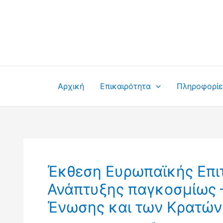
Μετάβαση
στο
περιεχόμενο
Αρχική
Επικαιρότητα
Πληροφορίε
Έκθεση Ευρωπαϊκής Επιτ
Ανάπτυξης παγκοσμίως –
Ένωσης και των Κρατών