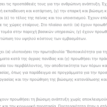
ύσει τις προσπάθειές τους για την ανθρώπινη ανάπτυξη. Έχ
κή εκπαίδευση και κατάρτιση, (γ) την επαρκή και βιώσιμη 
αι (ε) το τέλος της πείνας και του υποσιτισμού. Έχουν ε
 τις χώρες εταίρους. Στο πλαίσιο αυτό: (α) έχουν προωθή
υ τομέα στην παροχή βασικών υπηρεσιών, (γ) έχουν προωθ
ιμετώπιση του υψηλού κόστους των εμβασμάτων.
ει (α) υλοποιήσει την πρωτοβουλία “Βιοποικιλότητα για τ
ματα κατά της άγριας πανίδας και (γ) προωθήσει την πρά
σία του περιβάλλοντος, την αποδοτικότητα των πόρων κα
σίας, όπως για παράδειγμα σε προγράμματα για την προσ
γασίας και την προώθηση της βιώσιμης κατανάλωσης και
 έχουν προωθήσει τη βιώσιμη ανάπτυξη χωρίς αποκλεισμού
 και την κοινωνική προστασία. Προτεραιότητα ήταν η στ