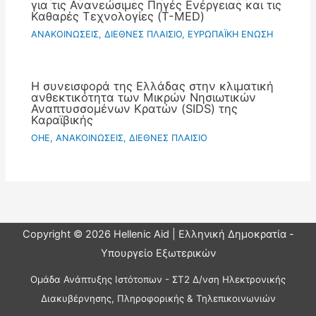
για τις Ανανεώσιμες Πηγές Ενέργειας και τις
Καθαρές Τεχνολογίες (T-MED)
ΑΝΑΚΟΙΝΩΣΕΙΣ
,
ΔΙΕΘΝΕΣ ΠΛΑΙΣΙΟ
,
ΕΥΡΩΠΑΪΚΗ ΕΝΩΣΗ
Η συνεισφορά της Ελλάδας στην κλιματική
ανθεκτικότητα των Μικρών Νησιωτικών
Αναπτυσσομένων Κρατών (SIDS) της
Καραϊβικής
OHE
,
ΑΝΑΚΟΙΝΩΣΕΙΣ
,
ΔΙΕΘΝΕΣ ΠΛΑΙΣΙΟ
Copyright © 2026 Hellenic Aid | Ελληνική Δημοκρατία -
Υπουργείο Εξωτερικών
Ομάδα Ανάπτυξης Ιστότοπων - ΣΤ2 Δ/νση Ηλεκτρονικής
Διακυβέρνησης, Πληροφορικής & Τηλεπικοινωνιών