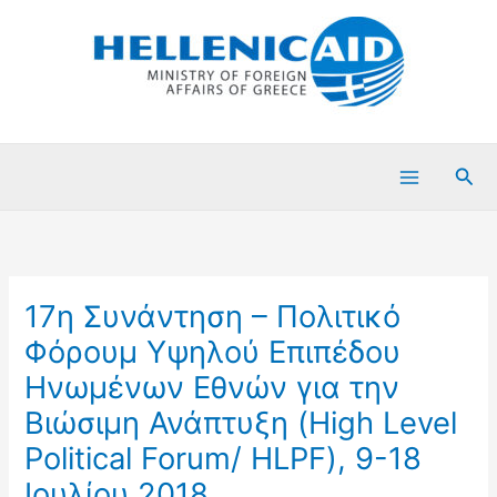
Μετάβαση
στο
περιεχόμενο
Ανα
17η Συνάντηση – Πολιτικό
Φόρουμ Υψηλού Επιπέδου
Ηνωμένων Εθνών για την
Βιώσιμη Ανάπτυξη (High Level
Political Forum/ HLPF), 9-18
Ιουλίου 2018