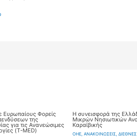
ώ
ε Ευρωπαίους Φορείς
Η συνεισφορά της Ελλάδ
πενδύσεων της
Μικρών Νησιωτικών Ανα
ας για τις Ανανεώσιμες
Καραϊβικής
ογίες (T-MED)
OHE
,
ΑΝΑΚΟΙΝΩΣΕΙΣ
,
ΔΙΕΘΝΕΣ