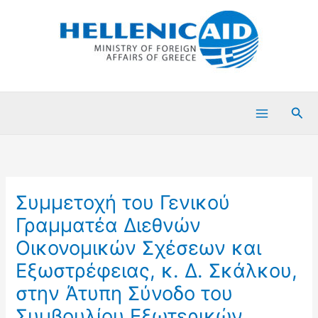
Μετάβαση
στο
περιεχόμενο
Ανα
Συμμετοχή του Γενικού
Γραμματέα Διεθνών
Οικονομικών Σχέσεων και
Εξωστρέφειας, κ. Δ. Σκάλκου,
στην Άτυπη Σύνοδο του
Συμβουλίου Εξωτερικών