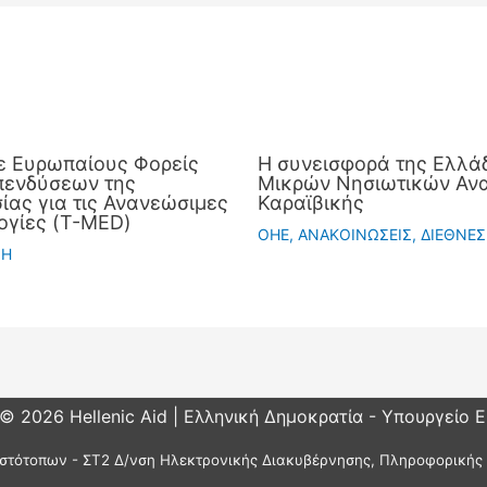
ε Ευρωπαίους Φορείς
Η συνεισφορά της Ελλάδ
πενδύσεων της
Μικρών Νησιωτικών Ανα
ας για τις Ανανεώσιμες
Καραϊβικής
ογίες (T-MED)
OHE
,
ΑΝΑΚΟΙΝΩΣΕΙΣ
,
ΔΙΕΘΝΕΣ
ΣΗ
 © 2026 Hellenic Aid | Ελληνική Δημοκρατία - Υπουργείο 
στότοπων - ΣΤ2 Δ/νση Ηλεκτρονικής Διακυβέρνησης, Πληροφορικής