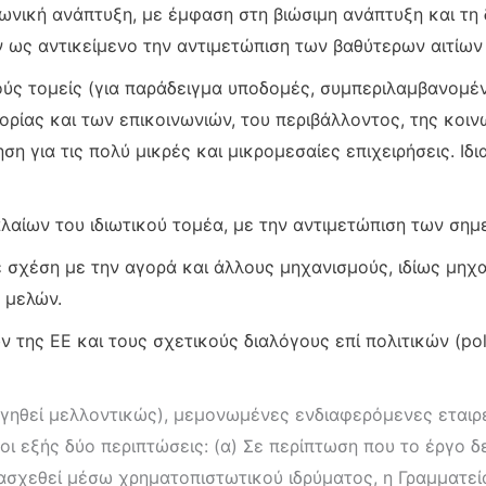
ωνική ανάπτυξη, με έμφαση στη βιώσιμη ανάπτυξη και τη 
ουν ως αντικείμενο την αντιμετώπιση των βαθύτερων αιτίω
ύς τομείς (για παράδειγμα υποδομές, συμπεριλαμβανομέν
ρίας και των επικοινωνιών, του περιβάλλοντος, της κοιν
η για τις πολύ μικρές και μικρομεσαίες επιχειρήσεις. Ιδ
λαίων του ιδιωτικού τομέα, με την αντιμετώπιση των σημ
σχέση με την αγορά και άλλους μηχανισμούς, ιδίως μηχ
 μελών.
 της ΕΕ και τους σχετικούς διαλόγους επί πολιτικών (pol
ργηθεί μελλοντικώς), μεμονωμένες ενδιαφερόμενες εταιρ
οι εξής δύο περιπτώσεις: (α) Σε περίπτωση που το έργο δ
ρασχεθεί μέσω χρηματοπιστωτικού ιδρύματος, η Γραμματεί