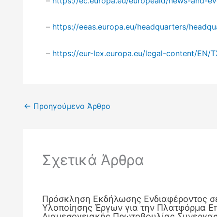
–
https://ec.europa.eu/europeaid/news-and-ev
–
https://eeas.europa.eu/headquarters/headq
–
https://eur-lex.europa.eu/legal-content/EN
←
Προηγούμενο Άρθρο
Σχετικά Άρθρα
Πρόσκληση Εκδήλωσης Ενδιαφέροντος σ
Υλοποίησης Έργων για την Πλατφόρμα Ε
Διαμεσογειακής Πρωτοβουλίας Συνεργασί