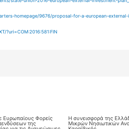
ents/state-union-2016-european-external-investment-plan
uarters-homepage/9676/proposal-for-a-european-external-
/TXT/?uri=COM:2016:581:FIN
ε Ευρωπαίους Φορείς
Η συνεισφορά της Ελλάδ
πενδύσεων της
Μικρών Νησιωτικών Ανα
ας για τις Ανανεώσιμες
Καραϊβικής