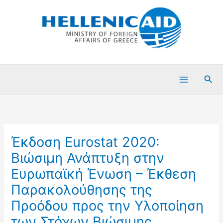
Μετάβαση
στο
περιεχόμενο
Ανα
Έκδοση Eurostat 2020:
Βιώσιμη Ανάπτυξη στην
Ευρωπαϊκή Ένωση – Έκθεση
Παρακολούθησης της
Προόδου προς την Υλοποίηση
των Στόχων Βιώσιμης