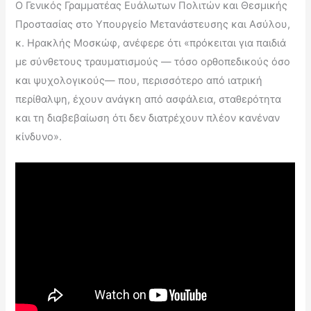
Ο Γενικός Γραμματέας Ευάλωτων Πολιτών και Θεσμικής
Προστασίας στο Υπουργείο Μετανάστευσης και Ασύλου,
κ. Ηρακλής Μοσκώφ, ανέφερε ότι «πρόκειται για παιδιά
με σύνθετους τραυματισμούς — τόσο ορθοπεδικούς όσο
και ψυχολογικούς— που, περισσότερο από ιατρική
περίθαλψη, έχουν ανάγκη από ασφάλεια, σταθερότητα
και τη διαβεβαίωση ότι δεν διατρέχουν πλέον κανέναν
κίνδυνο».