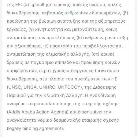
της ΕΕ: (α) προώθηση ειρήνης, κράτος δικαίου, καλής
διακυβέρνησης, σεβασμός ανθρωπίνων δικαιωμάτων, (β)
προώθηση της βιώσιμη ανάπτυξης και της αξιοπρεπούς
εργασίας, (γ) κινητικότητα και μετανάστευση, κοινή
αντιμετώπιση των προκλήσεων, (δ) ανθρώπινη ανάπτυξη
και αξιοπρέπεια, (ε) προστασία του περιβάλλοντος και
αντιμετώπιση της κλιματικής αλλαγής, (στ) κοινές
δράσεις σε παγκόσμιο επίπεδο και προώθηση κοινών
συμφερόντων, στρατηγικές συνεργασίες (παγκόσμια
διακυβέρνηση, στο πλαίσιο του συστήματος των ΗΕ
(UNSC, UNGA, UNHRC, UNFCCCY), της Διάσκεψης
Παρισιού για την Kλιματική Aλλαγή. Η Ανακοίνωση
αναφέρει τα μέσα υλοποίησης της εταιρικής σχέσης
(Addis Ababa Action Agenda) και επισημαίνει την
αναγκαιότητα νομικά δεσμευτικής εταιρικής σχέσης
(legally binding agreement).