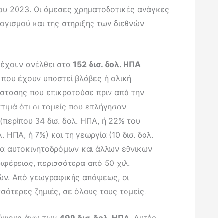
ου 2023. Οι άμεσες χρηματοδοτικές ανάγκες
ογισμού και της στήριξης των διεθνών
 έχουν ανέλθει στα
152 δισ. δολ. ΗΠΑ
 που έχουν υποστεί βλάβες ή ολική
άστασης που επικρατούσε πριν από την
ιμά ότι οι τομείς που επλήγησαν
(περίπου 34 δισ. δολ. ΗΠΑ, ή 22% του
. ΗΠΑ, ή 7%) και τη γεωργία (10 δισ. δολ.
ρα αυτοκινητοδρόμων και άλλων εθνικών
ιφέρειας, περισσότερα από 50 χιλ.
μών. Από γεωγραφικής απόψεως, οι
σσότερες ζημιές, σε όλους τους τομείς.
ύψους άνω των
499 δισ. δολ. ΗΠΑ
. Αυτές