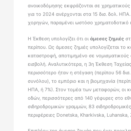
ανοικοδόμησης εκφράζονται σε χρηματικούς 
για το 2024 ανέρχονται στα 15 δισ. δολ. ΗΠ
χορηγών, παραμένει ωστόσο χρηματοδοτικό κ
Η Έκθεση υπολογίζει ότι οι
άμεσες ζημιές
στ
περίπου. Ως άμεσες ζημιές υπολογίζεται το 
καταστροφή, αποτιμημένο σε νομισματικούς ό
εισβολή. Αναλυτικότερα, η 3η Έκθεση Ταχεί
περισσότερο ήταν η στέγαση (περίπου 56 δισ.
συνόλου), το εμπόριο και η βιομηχανία (περίπο
ΗΠΑ, ή 7%). Στον τομέα των μεταφορών, οι 
οδών, περισσότερες από 140 γέφυρες στο εθν
σιδηροδρομικών γραμμών, 83 σιδηροδρομικές
περιφέρειες Donetska, Kharkivska, Luhanska, 
Επιπλέον της άμεσης ζημιάς που έχει προκλη