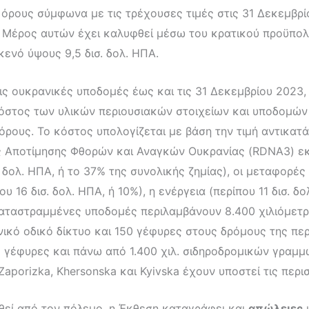
όρους σύμφωνα με τις τρέχουσες τιμές στις 31 Δεκεμβρί
Α. Μέρος αυτών έχει καλυφθεί μέσω του κρατικού προϋπολ
ενό ύψους 9,5 δισ. δολ. ΗΠΑ.
ις ουκρανικές υποδομές έως και τις 31 Δεκεμβρίου 2023,
κόστος των υλικών περιουσιακών στοιχείων και υποδομών
ρους. Το κόστος υπολογίζεται με βάση την τιμή αντικατ
ας Αποτίμησης Φθορών και Αναγκών Ουκρανίας (RDNA3) εκτ
 δολ. ΗΠΑ, ή το 37% της συνολικής ζημίας), οι μεταφορές 
υ 16 δισ. δολ. ΗΠΑ, ή 10%), η ενέργεια (περίπου 11 δισ. δολ
καταστραμμένες υποδομές περιλαμβάνουν 8.400 χιλιόμετ
ικό οδικό δίκτυο και 150 γέφυρες στους δρόμους της περ
 γέφυρες και πάνω από 1.400 χιλ. σιδηροδρομικών γραμ
Zaporizka, Khersonska και Kyivska έχουν υποστεί τις περι
θεί από τον πόλεμο, η Έκθεση καταγράφει και
απώλειες