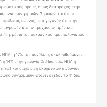
ομισματικούς όρους, όπως διαταραχές στην
κρυνση συντριμμιών. Σημειώνεται ότι οι
ό οφείλεται, αφενός, στο γεγονός ότι στην
ιαγραφές και τις τρέχουσες τιμές και
εί ήδη, μέσω του ουκρανικού προϋπολογισμού
λ. ΗΠΑ, ή 17% του συνόλου), ακολουθούμενες
Α ή 14%), την γεωργία (56 δισ. δολ. ΗΠΑ ή
Α ή 9%) και διαχείριση εκρηκτικών κινδύνων
ρισης συντριμμιών φτάνει σχεδόν τα 11 δισ.