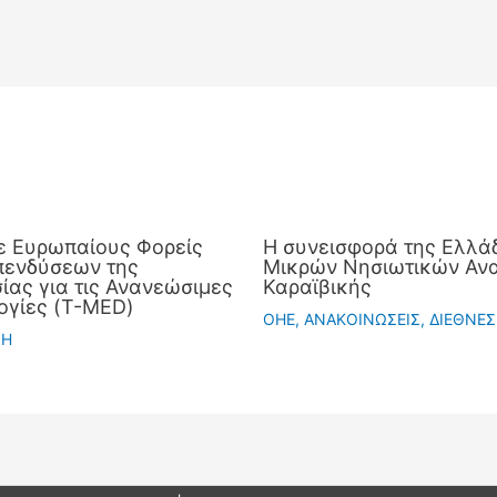
ε Ευρωπαίους Φορείς
Η συνεισφορά της Ελλάδ
πενδύσεων της
Μικρών Νησιωτικών Ανα
ας για τις Ανανεώσιμες
Καραϊβικής
ογίες (T-MED)
OHE
,
ΑΝΑΚΟΙΝΩΣΕΙΣ
,
ΔΙΕΘΝΕΣ
ΣΗ